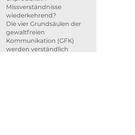
Missverständnisse
wiederkehrend?
Die vier Grundsäulen der
gewaltfreien
Kommunikation (GFK)
werden verständlich
vermittelt, angewendet
und zusammen geübt.
Konflikte können
zielführend sein - wenn sie
richtig angegangen
werden.