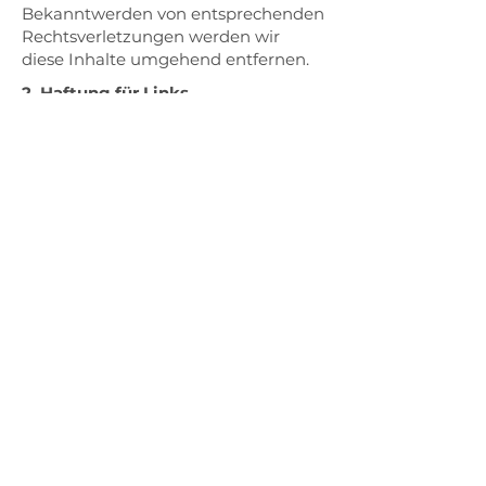
Bekanntwerden von entsprechenden
Rechtsverletzungen werden wir
diese Inhalte umgehend entfernen.
2. Haftung für Links
Diese Website enthält Links zu
externen Webseiten Dritter, auf
deren Inhalte kein Einfluss
genommen werden kann. Deshalb
kann für diese fremden Inhalte auch
keine Gewähr übernommen werden.
Für die Inhalte der verlinkten Seiten
ist stets der jeweilige Anbieter oder
Betreiber der Seiten verantwortlich.
Die verlinkten Seiten wurden zum
Zeitpunkt der Verlinkung auf
mögliche Rechtsverstöße überprüft.
Rechtswidrige Inhalte waren zum
Zeitpunkt der Verlinkung nicht
erkennbar. Eine permanente
inhaltliche Kontrolle der verlinkten